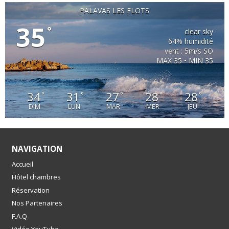
PALAVAS LES FLOTS
35
°
clear sky
64% humidité
vent : 5m/s SO
MAX 35 • MIN 35
34
31
27
28
28
°
°
°
°
°
DIM
LUN
MAR
MER
JEU
NAVIGATION
Accueil
Hôtel chambres
Réservation
Nos Partenaires
F.A.Q