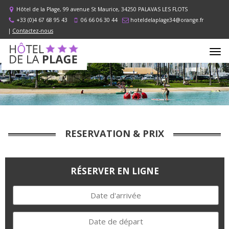
Hôtel de la Plage, 99 avenue St Maurice, 34250 PALAVAS LES FLOTS
+33 (0)4 67 68 95 43
06 66 06 30 44
hoteldelaplage34@orange.fr
|
Contactez-nous
RESERVATION & PRIX
RÉSERVER EN LIGNE