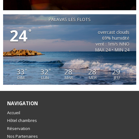
PALAVAS LES FLOTS
24
°
overcast clouds
69% humidité
vent : 1m/s NNO
MAX 24 • MIN 24
33
32
28
28
29
°
°
°
°
°
DIM
LUN
MAR
MER
JEU
NAVIGATION
Accueil
Hôtel chambres
Réservation
Nos Partenaires